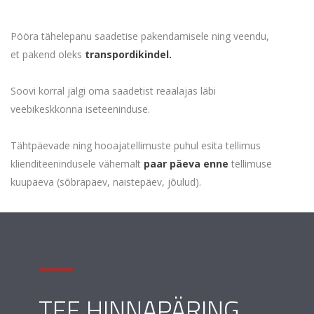
Pööra tähelepanu saadetise pakendamisele ning veendu,
et pakend oleks
transpordikindel.
Soovi korral jälgi oma saadetist reaalajas läbi
veebikeskkonna iseteeninduse.
Tähtpäevade ning hooajatellimuste puhul esita tellimus
klienditeenindusele vähemalt
paar päeva enne
tellimuse
kuupäeva (sõbrapäev, naistepäev, jõulud).
TEE HINNAPÄRING