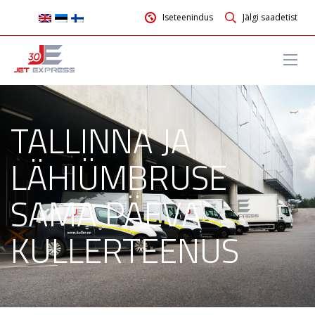
Iseteenindus
Jälgi saadetist
TALLINNA JA
LÄHIÜMBRUSE
SAMA PÄEVA
KULLERTEENUS