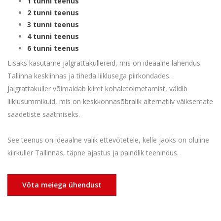
1
tunni
teenus
2
tunni
teenus
3
tunni
teenus
4
tunni
teenus
6
tunni
teenus
Lisaks kasutame jalgrattakullereid, mis on ideaalne lahendus
Tallinna kesklinnas ja tiheda liiklusega piirkondades.
Jalgrattakuller võimaldab kiiret kohaletoimetamist, väldib
liiklusummikuid, mis on keskkonnasõbralik alternatiiv väiksemate
saadetiste saatmiseks.
See teenus on ideaalne valik ettevõtetele, kelle jaoks on oluline
kiirkuller Tallinnas, täpne ajastus ja paindlik teenindus.
Võta meiega ühendust