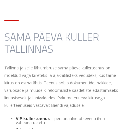
SAMA PÄEVA KULLER
TALLINNAS
Tallinna ja selle lähiümbruse sama päeva kullerteenus on
mõeldud väga kiireteks ja ajakriitilisteks vedudeks, kus tarne
kiirus on esmatähtis. Teenus sobib dokumentide, pakkide,
varuosade ja muude kiireloomuliste saadetiste edastamiseks
linnasiseselt ja lähivaldades. Pakume erineva kiirusega
kullerteenuseid vastavalt kliendi vajadusele:
VIP
kullerteenus
– personaalne otsevedu ilma
vahepeatusteta