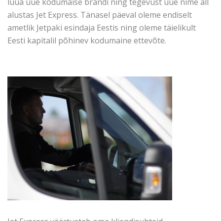
luua uue kodumaise brändi ning tegevust uue nime all
alustas Jet Express. Tänasel päeval oleme endiselt
ametlik Jetpaki esindaja Eestis ning oleme täielikult
Eesti kapitalil põhinev kodumaine ettevõte.