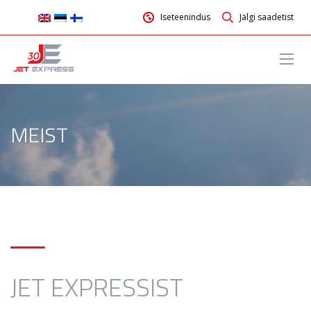
Iseteenindus
Jälgi saadetist
MEIST
JET EXPRESSIST