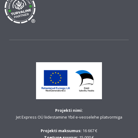
®
Projekti nimi:
Jet Express OÜ liidestamine Ybil e-veoselehe platvormiga
Projekti maksumus:
16 667 €
Toetuse suurus:
15 000 €