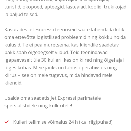
turistid, ökopoed, apteegid, lasteaiad, koolid, trükikojad
ja paljud teised.
Kasutades Jet Expressi teenuseid saate lahendada kõik
oma ettevõtte logistilised probleemid ning kokku hoida
kulusid. Te ei pea muretsema, kas kliendile saadetav
pakk saab õigeaegselt viidud. Teid teenindavad
igapäevaselt üle 30 kulleri, kes on kiired ning õigel ajal
õiges kohas. Meie jaoks on tähtis operatiivsus ning
kiirus – see on meie tugevus, mida hindavad meie
kliendid.
Usalda oma saadetis Jet Expressi parimatele
spetsialistidele ning kulleritele!
Kulleri tellimise võimalus 24 h (k.a. riigipühad)