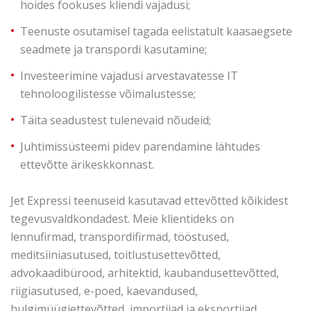
hoides fookuses kliendi vajadusi;
Teenuste osutamisel tagada eelistatult kaasaegsete
seadmete ja transpordi kasutamine;
Investeerimine vajadusi arvestavatesse IT
tehnoloogilistesse võimalustesse;
Täita seadustest tulenevaid nõudeid;
Juhtimissüsteemi pidev parendamine lähtudes
ettevõtte ärikeskkonnast.
Jet Expressi teenuseid kasutavad ettevõtted kõikidest
tegevusvaldkondadest. Meie klientideks on
lennufirmad, transpordifirmad, tööstused,
meditsiiniasutused, toitlustusettevõtted,
advokaadibürood, arhitektid, kaubandusettevõtted,
riigiasutused, e-poed, kaevandused,
hulgimüügiettevõtted, importijad ja eksportijad,