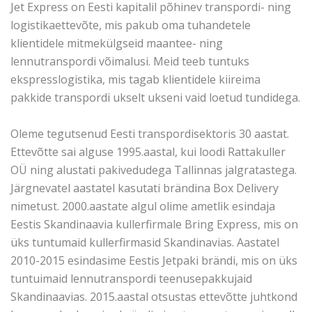
Jet Express on Eesti kapitalil põhinev transpordi- ning
logistikaettevõte, mis pakub oma tuhandetele
klientidele mitmekülgseid maantee- ning
lennutranspordi võimalusi. Meid teeb tuntuks
ekspresslogistika, mis tagab klientidele kiireima
pakkide transpordi ukselt ukseni vaid loetud tundidega.
Oleme tegutsenud Eesti transpordisektoris 30 aastat.
Ettevõtte sai alguse 1995.aastal, kui loodi Rattakuller
OÜ ning alustati pakivedudega Tallinnas jalgratastega.
Järgnevatel aastatel kasutati brändina Box Delivery
nimetust. 2000.aastate algul olime ametlik esindaja
Eestis Skandinaavia kullerfirmale Bring Express, mis on
üks tuntumaid kullerfirmasid Skandinavias. Aastatel
2010-2015 esindasime Eestis Jetpaki brändi, mis on üks
tuntuimaid lennutranspordi teenusepakkujaid
Skandinaavias. 2015.aastal otsustas ettevõtte juhtkond