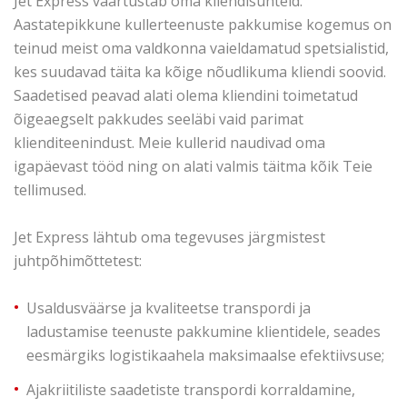
Jet Express väärtustab oma kliendisuhteid.
Aastatepikkune kullerteenuste pakkumise kogemus on
teinud meist oma valdkonna vaieldamatud spetsialistid,
kes suudavad täita ka kõige nõudlikuma kliendi soovid.
Saadetised peavad alati olema kliendini toimetatud
õigeaegselt pakkudes seeläbi vaid parimat
klienditeenindust. Meie kullerid naudivad oma
igapäevast tööd ning on alati valmis täitma kõik Teie
tellimused.
Jet Express lähtub oma tegevuses järgmistest
juhtpõhimõttetest:
Usaldusväärse ja kvaliteetse transpordi ja
ladustamise teenuste pakkumine klientidele, seades
eesmärgiks logistikaahela maksimaalse efektiivsuse;
Ajakriitiliste saadetiste transpordi korraldamine,