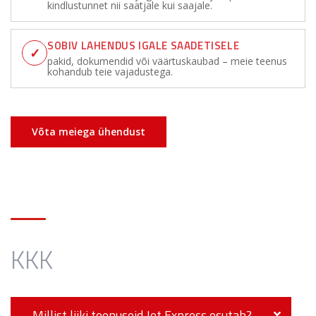
kindlustunnet nii saatjale kui saajale.
SOBIV LAHENDUS IGALE SAADETISELE
✓
pakid, dokumendid või väärtuskaubad – meie teenus
kohandub teie vajadustega.
Võta meiega ühendust
KKK
Millist liiki teenuseid Jet Express osutab?