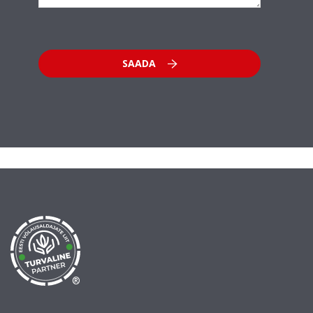
SAADA
®