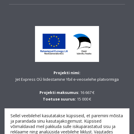
Projekti nimi:
Jet Express OÜ liidestamine Ybil e-veoselehe platvormiga
Projekti maksumus:
16 667 €
Toetuse suurus:
15 000 €
Projekti number:
20.1.01.25-1397
Sellel veebilehel kasutatakse küpsiseid, et paremini mõista
Projekti periood:
18.08.2025–17.02.2026
ja parandada sinu kasutajakogemust. Küpsised
võimaldavad meil pakkuda sulle isikupärastatud sisu ja
reklaame ning analüüsida veebilehe liiklust. Vajutades
Fondi nimetus: