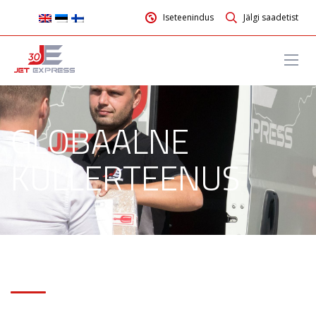
Iseteenindus
Jälgi saadetist
GLOBAALNE
KULLERTEENUS