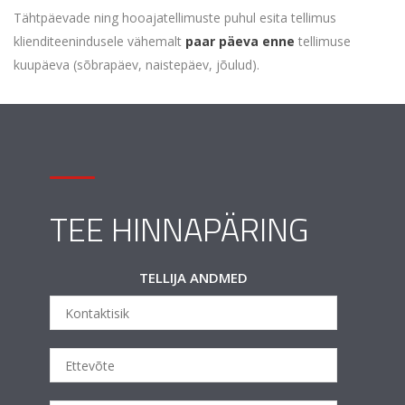
Tähtpäevade ning hooajatellimuste puhul esita tellimus
klienditeenindusele vähemalt
paar päeva enne
tellimuse
kuupäeva (sõbrapäev, naistepäev, jõulud).
TEE HINNAPÄRING
TELLIJA ANDMED