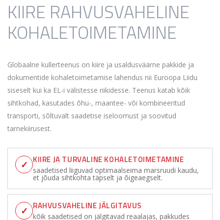
KIIRE RAHVUSVAHELINE
KOHALETOIMETAMINE
Globaalne kullerteenus on kiire ja usaldusväärne pakkide ja
dokumentide kohaletoimetamise lahendus nii Euroopa Liidu
siseselt kui ka EL-i välistesse riikidesse. Teenus katab kõik
sihtkohad, kasutades õhu-, maantee- või kombineeritud
transporti, sõltuvalt saadetise iseloomust ja soovitud
tarnekiirusest.
KIIRE JA TURVALINE KOHALETOIMETAMINE
✓
saadetised liiguvad optimaalseima marsruudi kaudu,
et jõuda sihtkohta täpselt ja õigeaegselt.
RAHVUSVAHELINE JÄLGITAVUS
✓
kõik saadetised on jälgitavad reaalajas, pakkudes