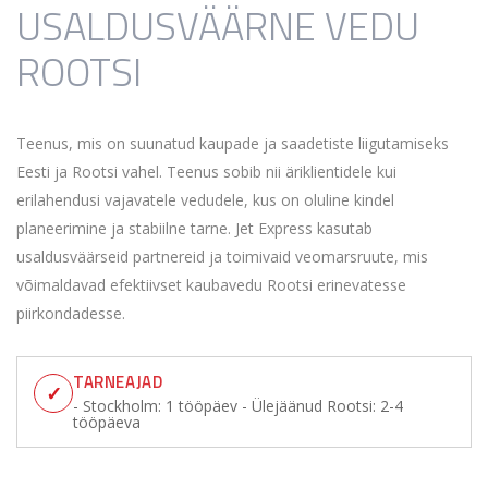
USALDUSVÄÄRNE VEDU
ROOTSI
Teenus, mis on suunatud kaupade ja saadetiste liigutamiseks
Eesti ja Rootsi vahel. Teenus sobib nii äriklientidele kui
erilahendusi vajavatele vedudele, kus on oluline kindel
planeerimine ja stabiilne tarne. Jet Express kasutab
usaldusväärseid partnereid ja toimivaid veomarsruute, mis
võimaldavad efektiivset kaubavedu Rootsi erinevatesse
piirkondadesse.
TARNEAJAD
✓
- Stockholm: 1 tööpäev - Ülejäänud Rootsi: 2-4
tööpäeva