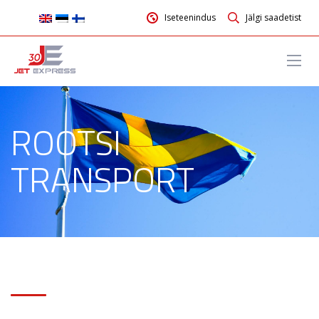
Iseteenindus
Jälgi saadetist
ROOTSI
TRANSPORT