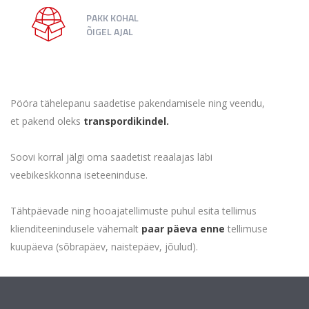
PAKK KOHAL
ÕIGEL AJAL
Pööra tähelepanu saadetise pakendamisele ning veendu,
et pakend oleks
transpordikindel.
Soovi korral jälgi oma saadetist reaalajas läbi
veebikeskkonna iseteeninduse.
Tähtpäevade ning hooajatellimuste puhul esita tellimus
klienditeenindusele vähemalt
paar päeva enne
tellimuse
kuupäeva (sõbrapäev, naistepäev, jõulud).