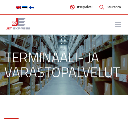
Itsepalvelu
Seuranta
TERMINAALI- JA
VARASTOPALVELUT