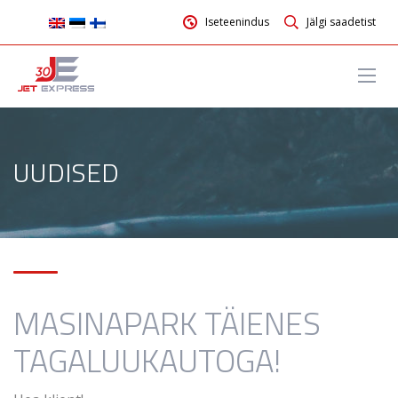
Iseteenindus
Jälgi saadetist
UUDISED
MASINAPARK TÄIENES
TAGALUUKAUTOGA!