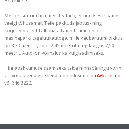
Hea klient!
Meil on suurim hea meel teatada, et nüüdsest saame
veelgi tõhusamalt Teile pakkuda jaotus- ning
korjeteenuseid Tallinnas. Täiendasime oma
masinaparki tagaluukautoga, mille kaubaruumi pikkus
on 8,20 meetrit, laius 2,45 meetrit ning kõrgus 2,50
meetrit. Autol on võimalus ka külglaadimiseks.
Hinnapakkumuse saamiseks täida hinnapäringu vorm
või võta ühendust klienditeenindusega
info@kuller.ee
või 646 3222.